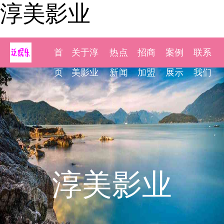
淳美影业
首
关于淳
热点
招商
案例
联系
页
美影业
新闻
加盟
展示
我们
淳美影业