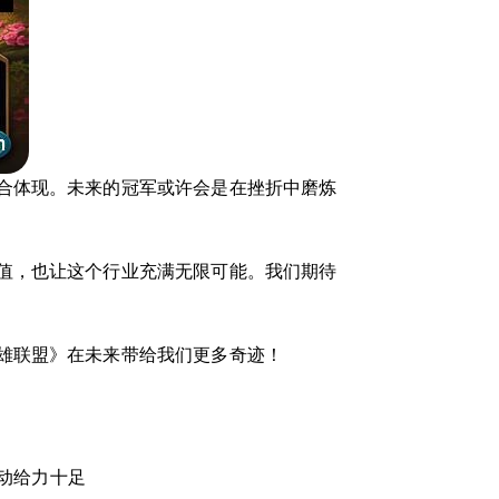
合体现。未来的冠军或许会是在挫折中磨炼
值，也让这个行业充满无限可能。我们期待
雄联盟》在未来带给我们更多奇迹！
动给力十足