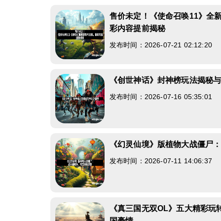
售价未定！《使命召唤11》全新
彩内容提前揭秘
发布时间：2026-07-21 02:12:20
《创世神话》封神榜玩法揭秘
发布时间：2026-07-16 05:35:01
《幻灵仙境》版植物大战僵尸
发布时间：2026-07-11 14:06:37
《真三国无双OL》五大精彩玩
国豪情