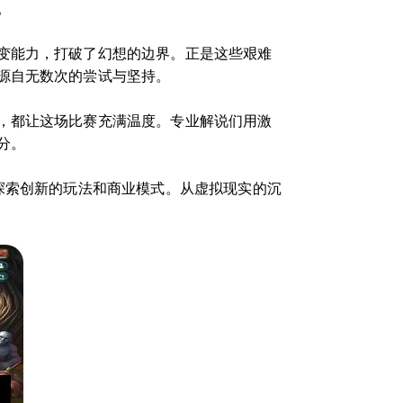
。
变能力，打破了幻想的边界。正是这些艰难
源自无数次的尝试与坚持。
，都让这场比赛充满温度。专业解说们用激
分。
探索创新的玩法和商业模式。从虚拟现实的沉