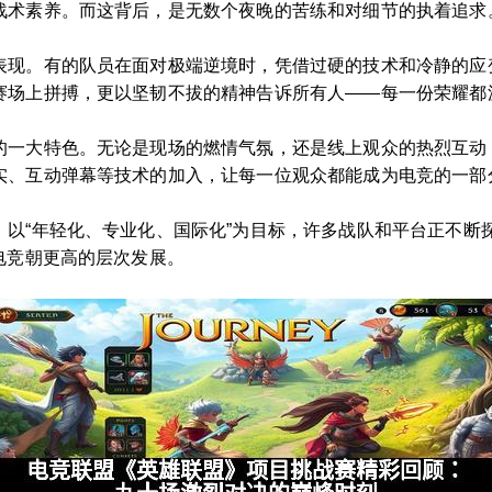
战术素养。而这背后，是无数个夜晚的苦练和对细节的执着追求
表现。有的队员在面对极端逆境时，凭借过硬的技术和冷静的应
赛场上拼搏，更以坚韧不拔的精神告诉所有人——每一份荣耀都
的一大特色。无论是现场的燃情气氛，还是线上观众的热烈互动
实、互动弹幕等技术的加入，让每一位观众都能成为电竞的一部
。以“年轻化、专业化、国际化”为目标，许多战队和平台正不断
电竞朝更高的层次发展。