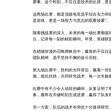
赛事。这个时刻，不仅仅是技术的比拼，更
这两场比赛，都是顶级电竞选手综合实力和
是游戏，更是一场智力与意志的双重较量”。
随着挑战赛的深入，未来的每一场比赛都值
注，记录每一刻的精彩瞬间。毕竟，英雄联
在硝烟弥漫的召唤师峡谷中，爆发的不仅仅
团队精神、选手坚持不懈的奋斗历程。
第九场比赛中，胜利的光环背后，藏着一些
颈，彼此扶持，共同研究战术，每一次失败
比赛中有不少令人动容的瞬间，反复证明了
奏，最终在关键时刻完成逆袭，赢得了队友
另一方面，队伍的战术布局也十分值得研究