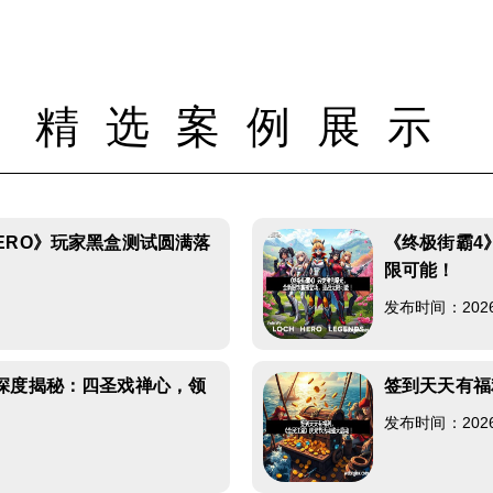
精选案例展示
ERO》玩家黑盒测试圆满落
《终极街霸4
限可能！
发布时间：2026-0
深度揭秘：四圣戏禅心，领
签到天天有福
发布时间：2026-0