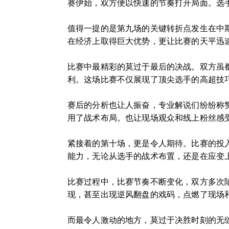
赛伊始，双方便以快速的节奏打开局面。选
值得一提的是第九场的关键转折点发生在中
在经济上取得巨大优势，更让比赛的天平迅
比赛中最精彩的莫过于最后的决战。双方虽
利。这场比赛不仅展现了顶尖选手的高超技
赛后的分析也让人振奋，专业解说们纷纷称
用了战术布局。也让现场观众和线上粉丝感
紧接着的第十场，更是令人期待。比赛的投
能力，无论从选手的战术布置，还是在应变上
比赛过程中，比赛节奏不断变化，双方多次
现，甚至出现逆风翻盘的戏码，点燃了现场
而最令人激动的地方，莫过于决胜时刻的无