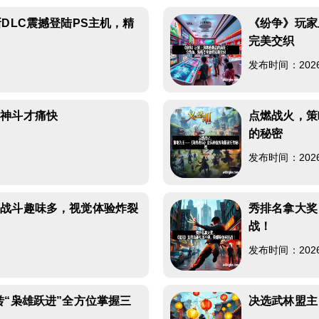
DLC震撼登陆PS主机，精
《纷争》玩家
完美交织
发布时间：2026-0
与神斗才痛快
点燃战火，策
的秘密
发布时间：2026-0
：战斗趣味多，视觉体验炸裂
秀排名拿大奖
战！
发布时间：2026-0
转“枭雄跃进”全方位掌握三
决选武林盟主