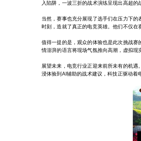
入陷阱，一波三折的战术演练呈现出高超的
当然，赛事也充分展现了选手们在压力下的
时刻，造就了真正的电竞英雄。他们不仅在
值得一提的是，观众的体验也是此次挑战赛
情澎湃的语言将现场气氛推向高潮，虚拟现
展望未来，电竞行业正迎来前所未有的机遇
浸体验到AI辅助的战术建议，科技正驱动着