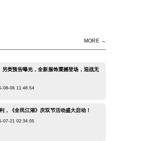
MORE →
》另类预告曝光，全新服饰震撼登场，迎战无
8-06 11:48:54
利，《全民江湖》庆双节活动盛大启动！
7-21 02:34:05