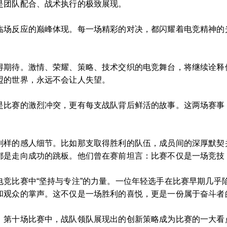
是团队配合、战术执行的极致展现。
临场反应的巅峰体现。每一场精彩的对决，都闪耀着电竞精神的
得期待。激情、荣耀、策略、技术交织的电竞舞台，将继续诠释
盟的世界，永远不会让人失望。
是比赛的激烈冲突，更有每支战队背后鲜活的故事。这两场赛事
别样的感人细节。比如那支取得胜利的队伍，成员间的深厚默契
都是走向成功的跳板。他们曾在赛前坦言：比赛不仅是一场竞技
电竞比赛中“坚持与专注”的力量。一位年轻选手在比赛早期几乎
和观众的掌声。这不仅是一场胜利的喜悦，更是一份属于奋斗者
。第十场比赛中，战队领队展现出的创新策略成为比赛的一大看